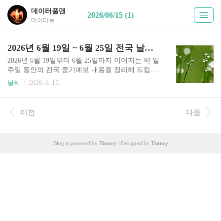
데이터풀맨
2026/06/15 (1)
데이터풀
2026년 6월 19일 ~ 6월 25일 전국 날씨 예보 지역별 기온 강수 전망 안내
2026년 6월 19일부터 6월 25일까지 이어지는 약 일
주일 동안의 전국 중기예보 내용을 정리해 드립니
다.이번 기간 동안 우리나라 주요 지역별로 비(강
날씨
2026. 6. 15.
수) 가능성은 있는지, 그리고 지역별 예상 기온 변
화는 어떻게 될지 이해하기 쉽도록 정리했습니다.
기온은 각 지역의 최저기온과 최고기온을 구분해
이전
다음
정리했으며, 전반적인 주간 날씨 흐름을 한눈에 파
악하실 수 있도록 구성했습니다.이번 글에서 다루
는 날짜는 6월 19일, 20일, 21일, 22일, 23일, 24일, 2
Blog is powered by
Tistory
/ Designed by
Tistory
5일 이렇게 총 7일 입니다.하루 날씨는 오전과 오후
로 나누어 설명하며, 지역별 기온 분포와 함께 기압
변화나 대기 흐름에 따라 언제 비가 내릴 가능성이
있는지도 함께 안내해 드립니다. 아울러 본 글의 예
보 내용은 기상청 날씨누리 중기예보 자료를 참..