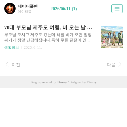
데이터풀맨
2026/06/11 (1)
데이터풀
70대 부모님 제주도 여행, 비 오는 날 '절대 실패 없는' 실내 평지 코스 3곳 (다리 아프신 어르신 맞춤)
부모님 모시고 제주도 갔는데 하필 비가 오면 일정
짜기가 정말 난감해집니다.특히 무릎 관절이 안 좋
으신 70대 부모님과 함께라면 더 그렇습니다.조금
생활정보
2026. 6. 11.
만 길이 미끄러워도 위험하고, 비 맞으며 걷거나 계
단이 많은 곳은 아예 갈 엄두가 안 나니까요. 이 글
에서는 차에서 내리자마자 비 한 방울 맞지 않고,
이전
다음
휠체어도 다닐 수 있는 완벽한 평지 실내 코스 딱 3
곳만 현실적으로 정리해 드립니다. 차에서 내리는
순간부터 비를 단 한 방울도 맞지 않으며, 모든 관
Blog is powered by
Tistory
/ Designed by
Tistory
람 동선이 계단 없는 '완벽한 평지'로 이루어져 다
리 아프신 부모님도 웃으며 즐길 수 있는 제주 실내
코스 3곳을 알려드립니다. 다리 아프신 부모님 맞
춤형 실내 코스 핵심 요약어르신 동반 여행에서 가
장 중요한 것은 첫째도 동선, 둘째도 동선입니다.
바쁘신 분..