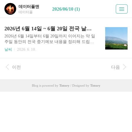
데이터풀맨
2026/06/10 (1)
데이터풀
2026년 6월 14일 ~ 6월 20일 전국 날씨 예보 지역별 기온 강수 전망 안내
2026년 6월 14일부터 6월 20일까지 이어지는 약 일
주일 동안의 전국 중기예보 내용을 정리해 드립니
다.이번 기간 동안 우리나라 주요 지역별로 비(강
날씨
2026. 6. 10.
수) 가능성은 있는지, 그리고 지역별 예상 기온 변
화는 어떻게 될지 이해하기 쉽도록 정리했습니다.
기온은 각 지역의 최저기온과 최고기온을 구분해
이전
다음
정리했으며, 전반적인 주간 날씨 흐름을 한눈에 파
악하실 수 있도록 구성했습니다.이번 글에서 다루
는 날짜는 6월 14일, 15일, 16일, 17일, 18일, 19일, 2
Blog is powered by
Tistory
/ Designed by
Tistory
0일 이렇게 총 7일 입니다.하루 날씨는 오전과 오후
로 나누어 설명하며, 지역별 기온 분포와 함께 기압
변화나 대기 흐름에 따라 언제 비가 내릴 가능성이
있는지도 함께 안내해 드립니다. 아울러 본 글의 예
보 내용은 기상청 날씨누리 중기예보 자료를 참..