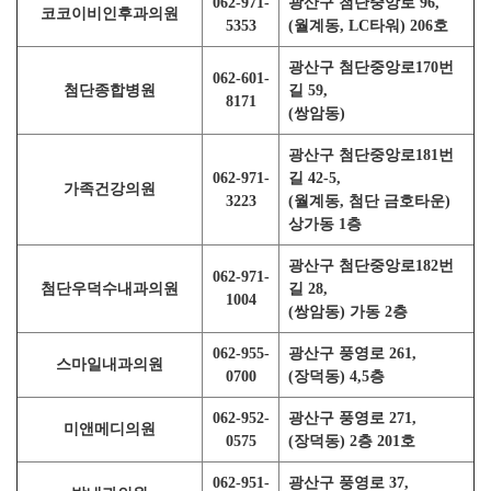
062-971-
광산구 첨단중앙로 96,
코코이비인후과의원
5353
(월계동, LC타워) 206호
광산구 첨단중앙로170번
062-601-
첨단종합병원
길 59,
8171
(쌍암동)
광산구 첨단중앙로181번
062-971-
길 42-5,
가족건강의원
3223
(월계동, 첨단 금호타운)
상가동 1층
광산구 첨단중앙로182번
062-971-
첨단우덕수내과의원
길 28,
1004
(쌍암동) 가동 2층
062-955-
광산구 풍영로 261,
스마일내과의원
0700
(장덕동) 4,5층
062-952-
광산구 풍영로 271,
미앤메디의원
0575
(장덕동) 2층 201호
062-951-
광산구 풍영로 37,