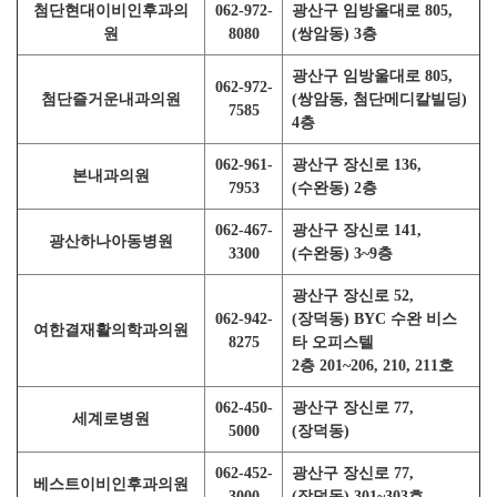
첨단현대이비인후과의
062-972-
광산구 임방울대로 805,
원
8080
(쌍암동) 3층
광산구 임방울대로 805,
062-972-
첨단즐거운내과의원
(쌍암동, 첨단메디칼빌딩)
7585
4층
062-961-
광산구 장신로 136,
본내과의원
7953
(수완동) 2층
062-467-
광산구 장신로 141,
광산하나아동병원
3300
(수완동) 3~9층
광산구 장신로 52,
062-942-
(장덕동) BYC 수완 비스
여한결재활의학과의원
8275
타 오피스텔
2층 201~206, 210, 211호
062-450-
광산구 장신로 77,
세계로병원
5000
(장덕동)
062-452-
광산구 장신로 77,
베스트이비인후과의원
3000
(장덕동) 301~303호