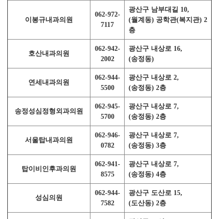
광산구 남부대길 10,
062-972-
이봉규내과의원
(월계동) 공학관(복지관) 2
7117
층
062-942-
광산구 내상로 16,
호산내과의원
2002
(송정동)
062-944-
광산구 내상로 2,
연세내과의원
5500
(송정동) 2층
062-945-
광산구 내상로 7,
송정성심정형외과의원
5700
(송정동) 2층
062-946-
광산구 내상로 7,
서울탑내과의원
0782
(송정동) 3층
062-941-
광산구 내상로 7,
탑이비인후과의원
8575
(송정동) 4층
062-944-
광산구 도산로 15,
성심의원
7582
(도산동) 2층