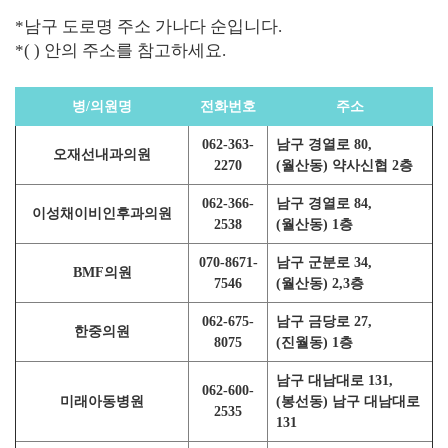
*남구 도로명 주소 가나다 순입니다.
*( ) 안의 주소를 참고하세요.
병/의원명
전화번호
주소
062-363-
남구 경열로 80,
오재선내과의원
2270
(월산동) 약사신협 2층
062-366-
남구 경열로 84,
이성채이비인후과의원
2538
(월산동) 1층
070-8671-
남구 군분로 34,
BMF의원
7546
(월산동) 2,3층
062-675-
남구 금당로 27,
한중의원
8075
(진월동) 1층
남구 대남대로 131,
062-600-
미래아동병원
(봉선동) 남구 대남대로
2535
131