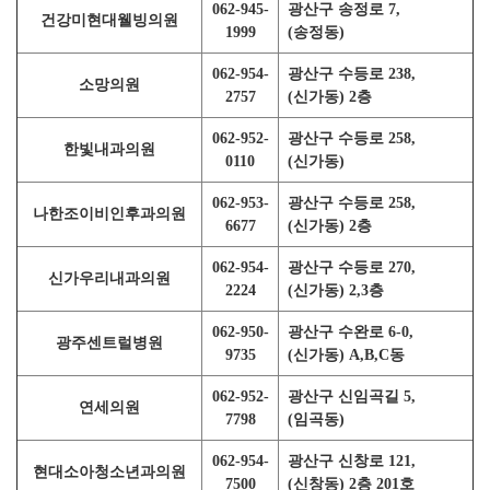
062-945-
광산구 송정로 7,
건강미현대웰빙의원
1999
(송정동)
062-954-
광산구 수등로 238,
소망의원
2757
(신가동) 2층
062-952-
광산구 수등로 258,
한빛내과의원
0110
(신가동)
062-953-
광산구 수등로 258,
나한조이비인후과의원
6677
(신가동) 2층
062-954-
광산구 수등로 270,
신가우리내과의원
2224
(신가동) 2,3층
062-950-
광산구 수완로 6-0,
광주센트럴병원
9735
(신가동) A,B,C동
062-952-
광산구 신임곡길 5,
연세의원
7798
(임곡동)
062-954-
광산구 신창로 121,
현대소아청소년과의원
7500
(신창동) 2층 201호