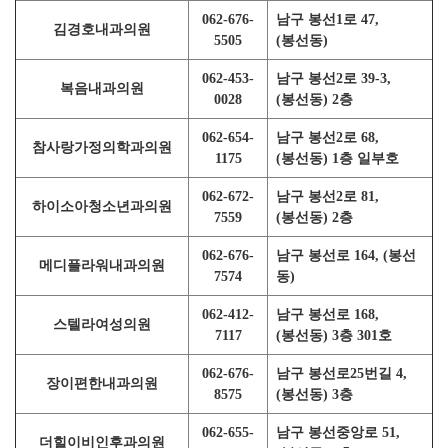
062-676-
남구 봉선1로 47,
김경호내과의원
5505
(봉선동)
062-453-
남구 봉선2로 39-3,
복음내과의원
0028
(봉선동) 2층
062-654-
남구 봉선2로 68,
참사랑가정의학과의원
1175
(봉선동) 1층 일부호
062-672-
남구 봉선2로 81,
하이소아청소년과의원
7559
(봉선동) 2층
062-676-
남구 봉선로 164, (봉선
메디플라워내과의원
7574
동)
062-412-
남구 봉선로 168,
스텔라여성의원
7117
(봉선동) 3층 301호
062-676-
남구 봉선로25번길 4,
장이편한내과의원
8575
(봉선동) 3층
062-655-
남구 봉선중앙로 51,
더힐이비인후과의원