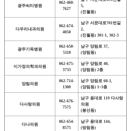
062-460-
광주씨티병원
5,
7627
(진월동)
남구 서문대로701번길
062-674-
다우리내과의원
2,
4050
(진월동) 301-1, 302-3
062-650-
남구 양림로 37,
광주기독병원
5118
(양림동)
062-675-
남구 양림로 40,
이가정의학과의원
3733
(양림동) 2층
062-714-
남구 양림로 60-1,
양림의원
1300
(양림동) 1~3층
남구 용대로 119 다사랑
062-676-
다사랑의원
의원
7575
(봉선동)
062-654-
남구 용대로 144,
다나의원
8575
(방림동)