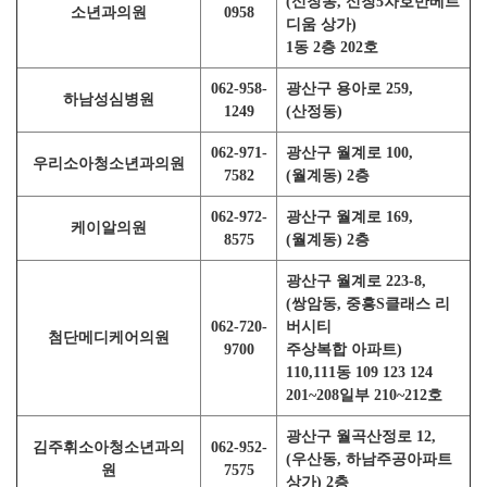
(신창동, 신창5차호반베르
소년과의원
0958
디움 상가)
1동 2층 202호
062-958-
광산구 용아로 259,
하남성심병원
1249
(산정동)
062-971-
광산구 월계로 100,
우리소아청소년과의원
7582
(월계동) 2층
062-972-
광산구 월계로 169,
케이알의원
8575
(월계동) 2층
광산구 월계로 223-8,
(쌍암동, 중흥S클래스 리
062-720-
버시티
첨단메디케어의원
9700
주상복합 아파트)
110,111동 109 123 124
201~208일부 210~212호
광산구 월곡산정로 12,
김주휘소아청소년과의
062-952-
(우산동, 하남주공아파트
원
7575
상가) 2층