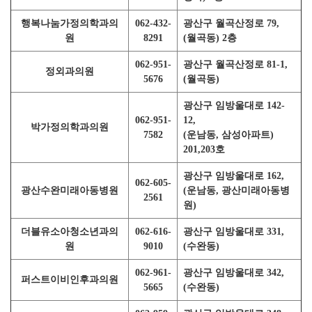
행복나눔가정의학과의
062-432-
광산구 월곡산정로 79,
원
8291
(월곡동) 2층
062-951-
광산구 월곡산정로 81-1,
정외과의원
5676
(월곡동)
광산구 임방울대로 142-
062-951-
12,
박가정의학과의원
7582
(운남동, 삼성아파트)
201,203호
광산구 임방울대로 162,
062-605-
광산수완미래아동병원
(운남동, 광산미래아동병
2561
원)
더블유소아청소년과의
062-616-
광산구 임방울대로 331,
원
9010
(수완동)
062-961-
광산구 임방울대로 342,
퍼스트이비인후과의원
5665
(수완동)