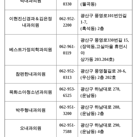
박내과의원
0330
(월곡동)
광산구 풍영로101번안길
이현진신경과＆김은정
062-952-
1-7,
내과의원
2200
(흑석동) 2층
광산구 풍영로330번길 15,
062-961-
(장덕동,고실마을 휴먼시
베스트가정의학과의원
0119
아
상가동 203.204호)
062-952-
광산구 풍영철길로 20-6,
참편한내과의원
0313
(우산동) 2층 202호
062-953-
광산구 하남대로 278,
목화소아청소년과의원
6525
(운남동)
062-951-
광산구 하남대로 288,
박주형내과의원
3200
(운남동) 2층
062-951-
광산구 하남대로 290,
오내과의원
7588
(운남동) 4층