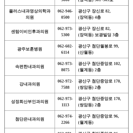
플러스내과영상의학과
062-946-
광산구 장신로 82,
의원
0500
(장덕동) 4층
062-973-
광산구 장신로 82,
센텀이비인후과의원
5300
(장덕동) 보광빌딩 3층
062-602-
광산구 첨단월봉로 99,
광주보훈병원
6114
(산월동)
062-973-
광산구 첨단중앙로 102,
속편한내과의원
8075
(월계동) 2층
062-972-
광산구 첨단중앙로 170,
강내과의원
7588
(쌍암동) 2층
062-973-
광산구 첨단중앙로 170,
성정희산부인과의원
1113
(쌍암동) 2층
062-974-
광산구 첨단중앙로 96,
첨단은내과의원
2266
(월계동)