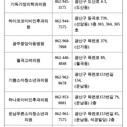
062-945-
광산구 도산로 4-3,
기독가정의학과의원
1175
(도산동)
광산구 동곡로 739,
하이코코이비인후과의
062-944-
(선암동) 3층 303, 304, 305
원
7575
호
062-960-
광산구 목련로 379,
광주중앙아동병원
7000
(신가동)
062-446-
광산구 목련로 89,
월곡고려의원
4848
(월곡동)
광산구 목련로153번길
062-962-
기쁨소아청소년과의원
134,
0678
(운남동)
062-953-
광산구 목련로153번길 79,
하나로이비인후과의원
0001
(운남동) 2층
운남푸른소아청소년과
062-961-
광산구 목련로153번길 85,
의원
7575
(운남동, 석경빌딩) 2층