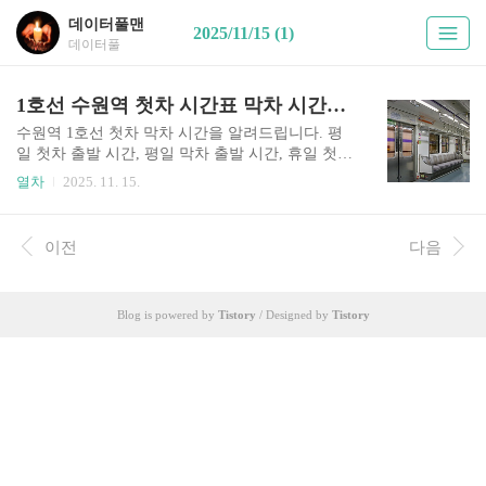
데이터풀맨
2025/11/15 (1)
데이터풀
1호선 수원역 첫차 시간표 막차 시간표 서울방향 천안신창방향 평일 휴일 알아보기
수원역 1호선 첫차 막차 시간을 알려드립니다. 평
일 첫차 출발 시간, 평일 막차 출발 시간, 휴일 첫차
출발 시간, 휴일 막차 출발 시간을 안내해 드립니
열차
2025. 11. 15.
다. 서울 방향과 천안 신창 방향으로 나눠서 안내해
드립니다. 2025년 11월 기준 전철 시간표입니다. 수
원역에서 출발하는 전철의 첫차 막차 시간을 알아
이전
다음
볼까요?수원에서 서울을 갈 때, 수원에서 천안 아
산 신창을 갈 때 이용할 수 있는 1호선 열차의 첫차
막차 시간입니다.이 글은 코레일 홈페이지에서 안
Blog is powered by
Tistory
/ Designed by
Tistory
내하는 정보를 활용하였습니다.코레일 홈페이지에
서 직접 정보를 확인하실 분은 글 하단 링크를 클릭
해서 방문하세요.단, 이 글에서 보기 쉽게 정리해
두었으니 이 글 내용을 참고하시는 게 더 편리할 수
있습니다. 이 글의 차례부터 살펴보겠습니다.아래
차례를 보..