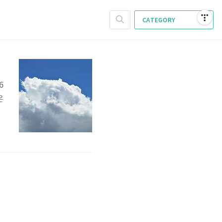
CATEGORY
6
온
내
서