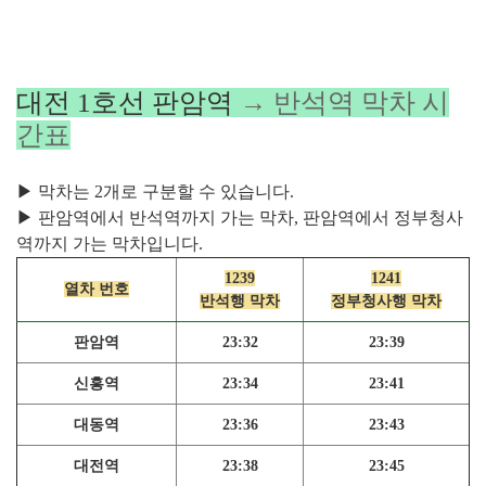
대전 1호선 판암역
→ 반석역 막차 시
간표
▶ 막차는 2개로 구분할 수 있습니다.
▶ 판암역에서 반석역까지 가는 막차, 판암역에서 정부청사
역까지 가는 막차입니다.
1239
1241
열차 번호
반석행 막차
정부청사행 막차
판암역
23:32
23:39
신흥역
23:34
23:41
대동역
23:36
23:43
대전역
23:38
23:45