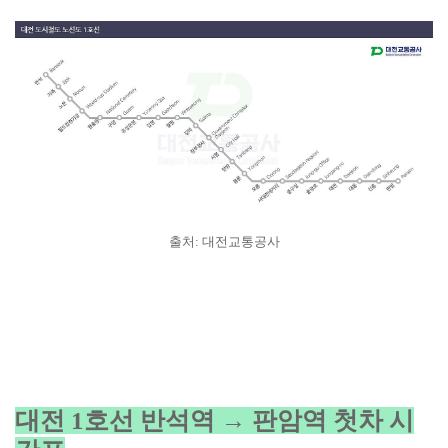
출처: 대전교통공사
대전 1호선 반석역 → 판암역 첫차 시