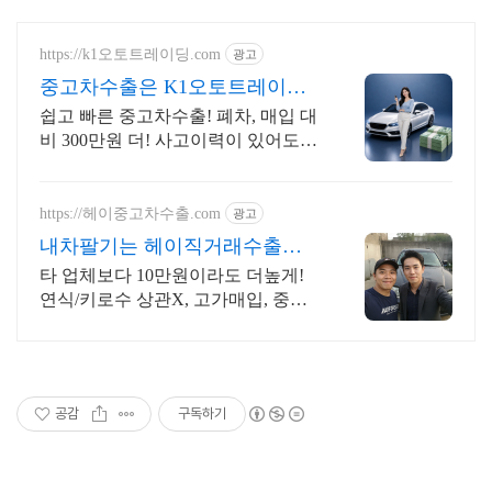
https://k1오토트레이딩.com
광고
중고차수출은 K1오토트레이딩
폐차급 중고차도 진행 OK!
쉽고 빠른 중고차수출! 폐차, 매입 대
비 300만원 더! 사고이력이 있어도
비싸게 고객만족도 100% 중고차수
출! 허위 없이 정직하게 해드려요. 지
금 바로 상담OK
https://헤이중고차수출.com
광고
내차팔기는 헤이직거래수출센
터 딜러/경매장보다 더높게!
타 업체보다 10만원이라도 더높게!
연식/키로수 상관X, 고가매입, 중고
차수출전문
공감
구독하기