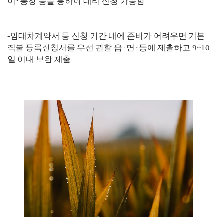
이
･
통장
등을 통하여 대리 신청 가능함
-
임대차계약서 등 신청 기간 내에 준비가 어려우면 기본
직불 등록
신청서를 우선 관할 읍
･
면
･
동에 제출하고
9~10
일 이내 보완 제출