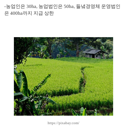
-
농업인은
30ha,
농업법인은
50ha,
들녘경영체 운영법인
은
400ha
까지 지급 상한
https://pixabay.com/