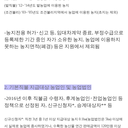
(
밭직불
) ‘12~’14
년도 밭농업에 이용된 농지
(
조건불리
) ‘03~’05
년도 조건불리지역에서 농업에 이용된 농지
(
초지는 제외
)
-농지전용 허가
･
신고 등
,
임대차계약 종료
,
부정수급으로
등록제한 기간 중인 자가 소유한 농지
,
농업에 이용하지
못하는 농지면적
(
폐경
)
등은 지원에서 제외됨
2. 기본직불 지급대상 농업인 및 농업법인
-20
16
년 이후 직불금 수령자
,
후계농업인
･
전업농업인 등
정책으로 선정된 자
,
신규신청자
*
,
승계대상자
**
등
신규신청자*: 직전
3
년 중
1
년 이상 지급대상 농지
0.1ha(
농업법인은
5ha)
이상에
서 실제로 농업에 종사하였거나
,
수확한 농산물 연간 판매금액이
120
만원 이상