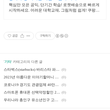
핵심만 모은 공익, 단기간 학습! 로켓배송으로 빠르게
시작하세요. 어려운 대학교재, 그림처럼 쉽게! 쿠팡에
서 명확한 해설을 만나세요.
공감
구독하기
'
기타
' 카테고리의 다른 글
스타벅스(starbucks) 바리스타 파트너 취직 알바 채용공고 지원조건 근무조건 급여 시급 보너스 상여금 복리후생 안내
(0)
2023년 아름다운 이야기할머니 실버이야기예술인 선발 대상 신청 방법 알아봅시다
(0)
코로나19 경기도 관광업체 40만원 지급 신청 내용 방법 안내(코로나19 위기대응 운영지원금)
(0)
스마트폰 휴대폰 선택약정할인 25% 요금 할인 대상 단말기 확인 방법 알아보기(단말기 식별번호 IMEI 확인 방법)
(0)
우리나라 총인구 유소년인구 고령인구 연령별 인구구조 예상 예측 정보 (2020년~2070년 장래인구추계 안내)
(0)