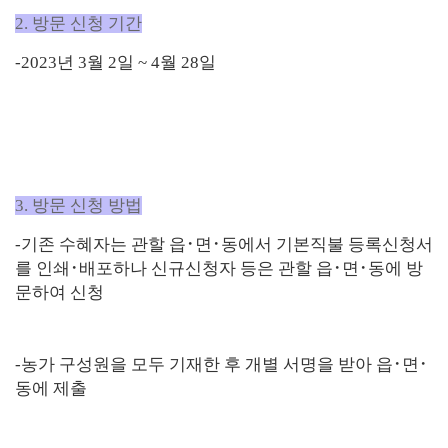
2. 방문 신청 기간
-2023년 3월 2일 ~ 4월 28일
3. 방문 신청 방법
-기존 수혜자는 관할 읍
･
면
･
동에서 기본직불 등록신청서
를
인쇄
･
배포하나 신규신청자 등은 관할 읍
･
면
･
동에 방
문하여 신청
-
농가 구성원을 모두 기재한 후 개별 서명을 받아 읍
･
면
･
동에 제출