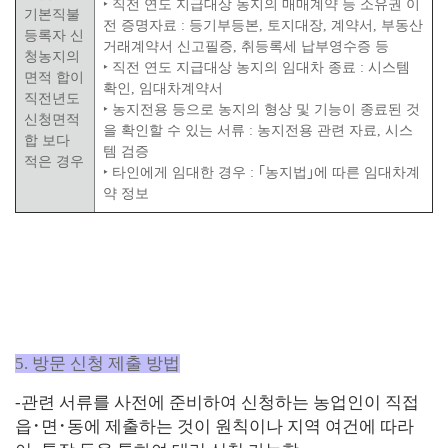
‣
직전 연도 지급대상 농지의 매매계약 등 소유권 이
기본직불
전 증명자료
:
등기부등본
,
토지대장
,
계약서
,
부동산
등록자 신
거래계약서 신고필증
,
취등록세 납부영수증 등
청농지의
‣
직전 연도 지급대상 농지의 임대차 종료
:
시스템
면적 합이
확인
,
임대차계약서
직전년도
‣
농지전용 등으로 농지의 형상 및 기능이 종료된 것
신청면적
을 확인할 수 있는 서류
:
농지전용 관련 자료
,
시스
합 보다
템 검증
적은 경우
‣
타인에게 임대한 경우
:
｢
농지법
｣
에 따른 임대차계
약 정보
5. 방문 신청 제출 방법
-관련 서류를 사전에 준비하여 신청하는 농업인이 직접
읍
･
면
･
동에 제출하는 것이 원칙이나 지역 여건에 따라