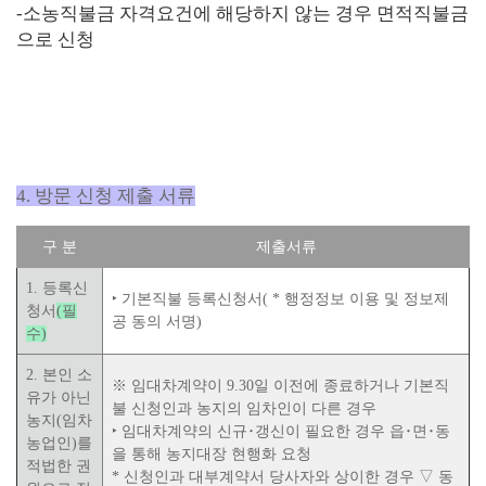
-
소농직불금 자격요건에 해당하지 않는 경우 면적직불금
으로 신청
4. 방문 신청 제출 서류
구 분
제출서류
1.
등록신
‣
기본직불 등록신청서
(
*
행정정보 이용 및 정보제
청서
(필
공 동의 서명
)
수)
2.
본인 소
※
임대차계약이
9.30
일 이전에 종료
하거나
기본직
유가
아닌
불 신청인과 농지의
임차인이 다른 경우
농지
(
임차
‣
임대차계약의 신규
･
갱신이 필요한 경우 읍
･
면
･
동
농업인
)
를
을 통해 농지대장 현행화 요청
적법한 권
*
신청인과 대부계약서 당사자와 상이한 경우
▽
동