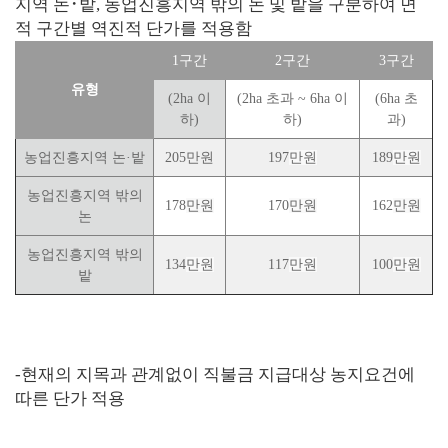
지역 논
･
밭
,
농업진흥지역 밖의 논 및 밭을 구분하여 면
적 구간별 역진적 단가를 적용함
1
구간
2
구간
3
구간
유형
(2ha
이
(2ha
초과
~
6ha
이
(6ha
초
하
)
하
)
과
)
농업진흥지역 논
·
밭
205만원
197
만원
189
만원
농업진흥지역 밖의
178
만원
170
만원
162
만원
논
농업진흥지역 밖의
134
만원
117
만원
100
만원
밭
-현재의 지목과 관계없이 직불금 지급대상 농지요건에
따른 단가 적용