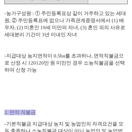
-
농가구성원
:
①
주민등록표상 같이 거주하고 있는 세대
원
,
②
주민등록표에 없으나
가족관계증명서에서
(1)
배
우자
, (2)
미혼인
19
세 미만의 자녀
, (3)
혼인 외의 사유로
세대분리 기간이
3
년 이내인 자녀
-
지급대상 농지면적이
0.5ha
를 초과하나
,
면적직불금으
로 산정 시 120120만 원 미만인 경우 소농직불금을 선택
하여 신청 가능
2. 면적 직불금
-기본직불금 지급대상 농지 및 농업인의 자격요건을 모
두 충족하나 소농직불금 대상이 아닌
농업인 및 농업법