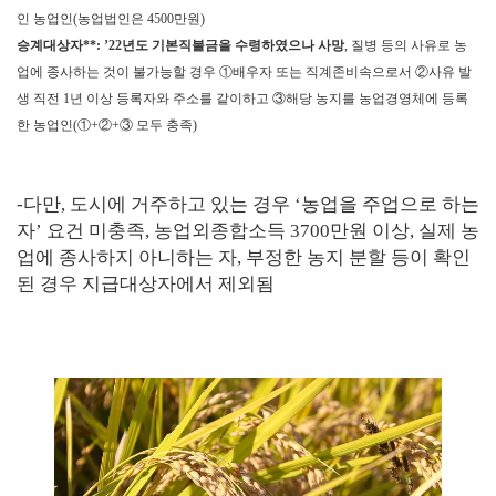
인 농업인
(
농업법인은 4500만원)
승계대상자**: ’22년도 기본직불금을 수령하였으나 사망
,
질병 등의 사유로 농
업에 종사하는 것이
불가능할 경우
①
배우자 또는 직계존비속으로서
②
사유 발
생 직전
1
년 이상 등록자와
주소를 같이하고
③
해당 농지를 농업경영체에 등록
한 농업인
(
①
+
②
+
③
모두 충족
)
-
다만
,
도시에 거주하고 있는 경우
‘
농업을 주업으로 하는
자
’
요건
미충족
,
농업외종합소득 3700만원 이상
,
실제 농
업에 종사하지 아니
하는 자
,
부정한 농지 분할 등이 확인
된 경우 지급대상자에서 제외됨