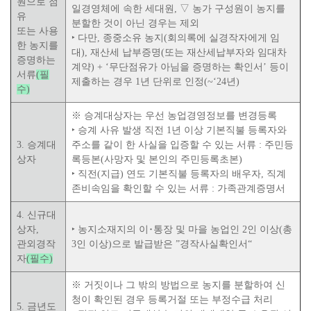
원
으로 점
일경영체에 속한 세대원
,
▽
농가 구성원이 농지를
유
분할한 것이 아닌 경우는 제외
또는 사용
‣
다만
,
종중소유 농지
(
회의록에 실경작자에게 임
한 농지를
대
),
재산세 납부증명
(
또는 재산세납부자와 임대차
증명하는
계약
) + ‘
무단점유가 아님을 증명하는 확인서
’
등이
서류
(필
제출하는 경우
1
년 단위로 인정
(~‘24
년
)
수)
※
승계대상자
는 우선
농업경영정보를 변경등록
‣
승계 사유 발생 직전
1
년 이상 기본직불 등록자와
3.
승계대
주소를 같이 한
사실을 입증할 수 있는 서류
:
주민등
상자
록등본
(
사망자 및 본인의 주민등록초본
)
‣
직전
(
지급
)
연도 기본직불 등록자의 배우자
,
직계
존비속임을 확인할
수 있는 서류
:
가족관계증명서
4.
신규대
상자
,
‣
농지소재지의 이
･
통장 및 마을 농업인
2
인 이상
(
총
관외경작
3
인 이상
)
으로
발급받은
”
경작사실확인서
“
자
(필수)
※
거짓이나 그 밖의 방법으로
농지를 분할하여 신
청이 확인된 경우
등록
거절 또는 부정수급 처리
5.
금년도