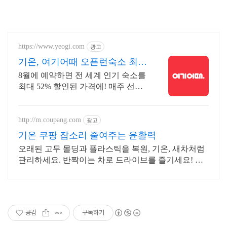
https://www.yeogi.com
광고
기온, 여기어때 오픈런숙소 최대
81% 할인
8월에 예약하면 전 세계 인기 숙소를
최대 52% 할인된 가격에! 매주 선착
순 30% 오픈런 할인까지, 지금 최저
가로 숙소 예약하기
http://m.coupang.com
광고
기온 쿠팡 잡소리 줄여주는 윤활력
오래된 고무 몰딩과 플라스틱을 복원, 기온, 새차처럼
관리하세요. 반짝이는 차로 드라이브를 즐기세요! 오
늘주문 내일도착 로켓배송으로 빠르게.
공감
구독하기