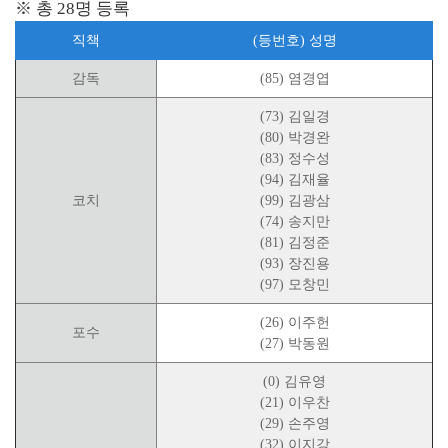
※ 총 28명 등록
직책
(
등번호
)
성명
감독
(85)
염경엽
(73)
김일경
(80)
박경완
(83)
정수성
(94)
김재율
코치
(99)
김광삼
(74)
송지만
(81)
김정준
(93)
장진용
(97)
모창민
(26) 이주헌
포수
(27) 박동원
(0)
김유영
(21)
이우찬
(29)
손주영
(32)
이지강