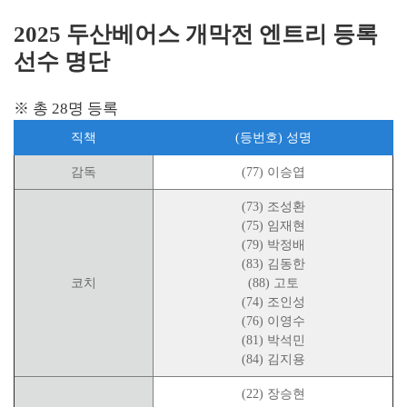
2025 두산베어스 개막전 엔트리 등록
선수 명단
※ 총 28명 등록
직책
(
등번호
)
성명
감독
(77)
이승엽
(73)
조성환
(75)
임재현
(79)
박정배
(83)
김동한
코치
(88)
고토
(74)
조인성
(76)
이영수
(81)
박석민
(84)
김지용
(22)
장승현