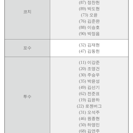
(87)
정찬헌
(89)
박도현
코치
(73)
오윤
(76)
김준완
(88)
이승호
(90)
박정음
(32)
김재현
포수
(47)
김동헌
(11)
이강준
(20)
조영건
(30)
주승우
(35)
박윤성
(49)
김선기
(62)
전준표
투수
(19)
김윤하
(22)
로젠버그
(31)
오석주
(46)
원종현
(50)
하영민
(68)
김연주