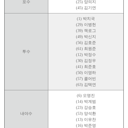
포수
(25)
양의지
(45)
김기연
(1)
박치국
(29)
이병헌
(39)
잭로그
(49)
박신지
(56)
김호준
(61)
최원준
투수
(12)
박정수
(30)
김정우
(41)
최준호
(50)
이영하
(57)
콜어빈
(63)
김택연
(6)
오명진
(14)
박계범
(23)
강승호
내야수
(53)
양석환
(13)
이유찬
(16)
박준영