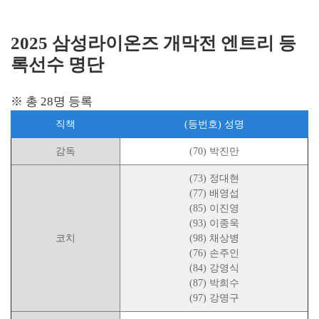
2025 삼성라이온즈 개막전 엔트리 등
록선수 명단
※ 총 28명 등록
직책
(
등번호
)
성명
감독
(70)
박진만
(73)
정대현
(77)
배영섭
(85)
이진영
(93)
이종욱
코치
(98)
채상병
(76)
손주인
(84)
강영식
(87)
박희수
(97)
강명구