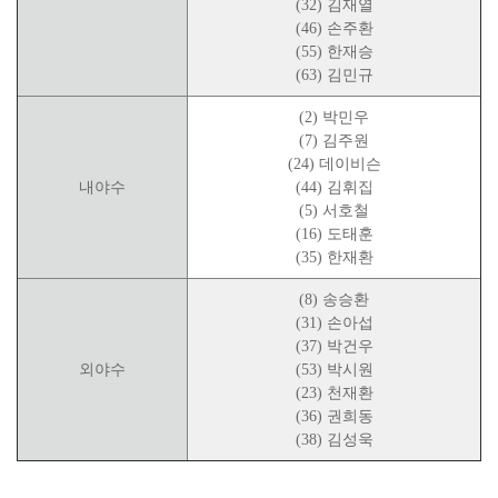
(32)
김재열
(46)
손주환
(55)
한재승
(63)
김민규
(2)
박민우
(7)
김주원
(24)
데이비슨
내야수
(44)
김휘집
(5)
서호철
(16)
도태훈
(35)
한재환
(8)
송승환
(31)
손아섭
(37)
박건우
외야수
(53)
박시원
(23)
천재환
(36)
권희동
(38)
김성욱