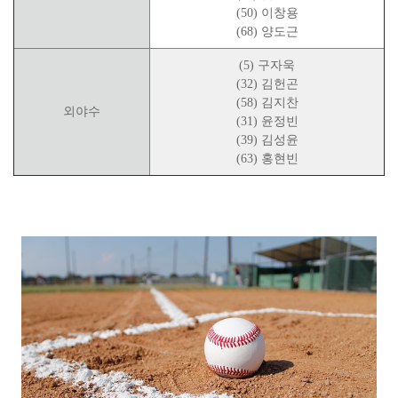
(50)
이창용
(68)
양도근
(5)
구자욱
(32)
김헌곤
(58)
김지찬
외야수
(31)
윤정빈
(39)
김성윤
(63)
홍현빈