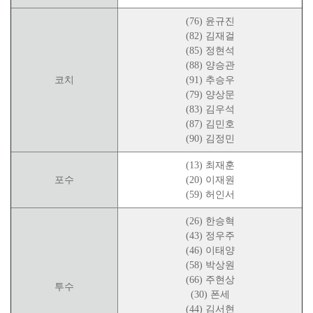
(76)
윤규진
(82)
김재걸
(85)
정현석
(88)
양승관
코치
(91)
추승우
(79)
양상문
(83)
김우석
(87)
김민호
(90)
김정민
(13)
최재훈
포수
(20)
이재원
(59)
허인서
(26)
한승혁
(43)
정우주
(46)
이태양
(58)
박상원
(66)
주현상
투수
(30)
폰세
(44)
김서현