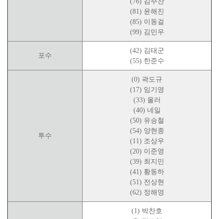
(76)
김주찬
(81)
윤해진
(85)
이동걸
(99)
김민우
(42)
김태군
포수
(55)
한준수
(0)
곽도규
(17)
임기영
(33)
올러
(40)
네일
(50)
유승철
(54)
양현종
투수
(11)
조상우
(20)
이준영
(39)
최지민
(41)
황동하
(51)
전상현
(62)
정해영
(1)
박찬호