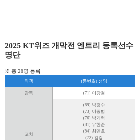
2025 KT위즈 개막전 엔트리 등록선수
명단
※ 총 28명 등록
직책
(등번호) 성명
감독
(71) 이강철
(69) 박경수
(73) 이종범
(76) 박기혁
(81) 유한준
(84) 최만호
코치
(72) 김강