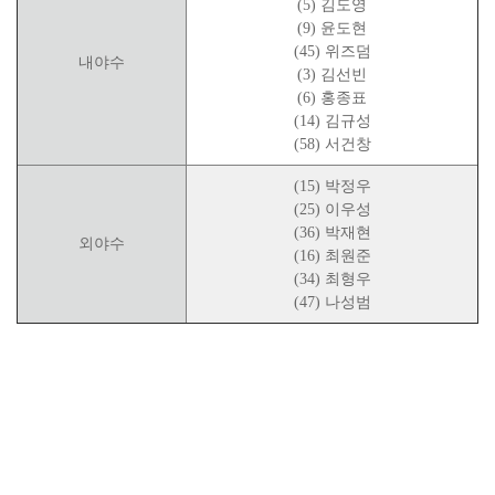
(5)
김도영
(9)
윤도현
(45)
위즈덤
내야수
(3)
김선빈
(6)
홍종표
(14)
김규성
(58)
서건창
(15)
박정우
(25)
이우성
(36)
박재현
외야수
(16)
최원준
(34)
최형우
(47)
나성범