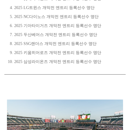
2025 LG트윈스 개막전 엔트리 등록선수 명단
2025 NC다이노스 개막전 엔트리 등록선수 명단
2025 기아타이거즈 개막전 엔트리 등록선수 명단
2025 두산베어스 개막전 엔트리 등록선수 명단
2025 SSG랜더스 개막전 엔트리 등록선수 명단
2025 키움히어로즈 개막전 엔트리 등록선수 명단
2025 삼성라이온즈 개막전 엔트리 등록선수 명단