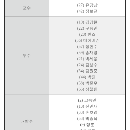
(27)
유강남
포수
(42)
정보근
(19)
김강현
(22)
구승민
(28)
반즈
(36)
데이비슨
(57)
정현수
(59)
송재영
투수
(21)
박세웅
(24)
김상수
(34)
김원중
(44)
박진
(58)
박준우
(65)
정철원
(2)
고승민
(13)
전민재
(33)
손호영
(53)
박승욱
내야수
(9)
정훈