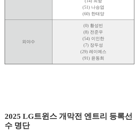
(14)
최항
(51)
나승엽
(60)
한태양
(0)
황성빈
(8)
전준우
(54)
이인한
외야수
(7)
장두성
(29)
레이예스
(91)
윤동희
2025 LG트윈스 개막전 엔트리 등록선
수 명단