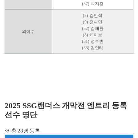
(37)
박지훈
(2)
김민석
(9)
전다민
(32)
김재환
외야수
(8)
케이브
(31)
정수빈
(33)
김인태
2025 SSG랜더스 개막전 엔트리 등록
선수 명단
※ 총 28명 등록