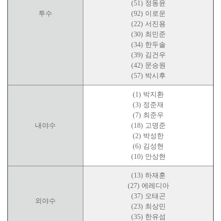
(51)
정동윤
투수
(92)
이로운
(22)
서진용
(30)
최민준
(34)
한두솔
(39)
김건우
(42)
문승원
(57)
박시후
(1)
박지환
(3)
정준재
(7)
최준우
내야수
(18)
고명준
(2)
박성한
(6)
김성현
(10)
안상현
(13)
하재훈
(27)
에레디아
(37)
오태곤
외야수
(23)
최상민
(35)
한유섬