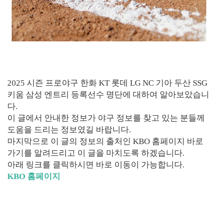
2025 시즌 프로야구 한화 KT 롯데 LG NC 기아 두산 SSG
키움 삼성 엔트리 등록선수 명단에 대하여 알아보았습니
다.
이 글에서 안내한 정보가 야구 정보를 찾고 있는 분들께
도움을 드리는 정보였길 바랍니다.
마지막으로 이 글의 정보의 출처인 KBO 홈페이지 바로
가기를 알려드리고 이 글을 마치도록 하겠습니다.
아래 링크를 클릭하시면 바로 이동이 가능합니다.
KBO 홈페이지