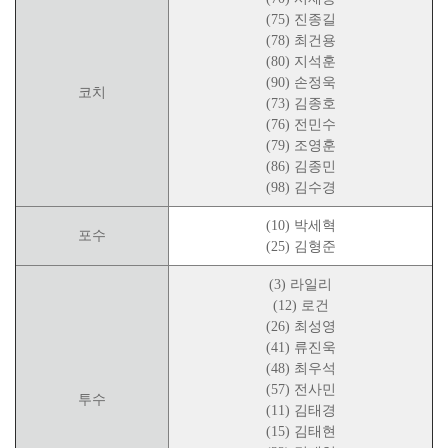
(75)
진종길
(78)
최건용
(80)
지석훈
(90)
손정욱
코치
(73)
김종호
(76)
전민수
(79)
조영훈
(86)
김종민
(98)
김수경
(10)
박세혁
포수
(25)
김형준
(3)
라일리
(12)
로건
(26)
최성영
(41)
류진욱
(48)
최우석
(57)
전사민
투수
(11)
김태경
(15)
김태현