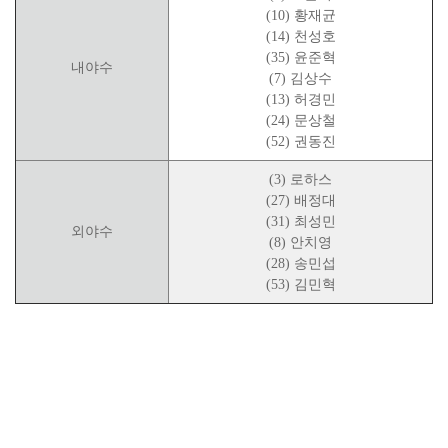
(10) 황재균
(14) 천성호
(35) 윤준혁
내야수
(7) 김상수
(13) 허경민
(24) 문상철
(52) 권동진
(3) 로하스
(27) 배정대
(31) 최성민
외야수
(8) 안치영
(28) 송민섭
(53) 김민혁