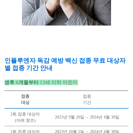
인플루엔자 독감 예방 백신 접종 무료 대상자
별 접종 기간 안내
생후
6
개월부터
13세 이하 어린이
접종
접종
대상
기간
2
회 접종 대상자
2023
년
9
월
20
일
∼
2024
년
4
월
30
일
(아래 참조)
1
회 접종 대상자
2023
년
10
월
5
일
∼
2024
년
4
월
30
일