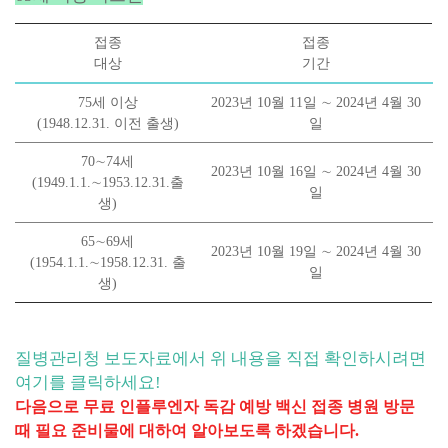
접종
접종
대상
기간
75
세 이상
2023
년
10
월
11
일
∼
2024
년
4
월
30
(1948.12.31.
이전 출생
)
일
70
∼
74
세
2023
년
10
월
16
일
∼
2024
년
4
월
30
(1949.1.1.
∼
1953.12.31.
출
일
생
)
65
∼
69
세
2023
년
10
월
19
일
∼
2024
년
4
월
30
(1954.1.1.
∼
1958.12.31.
출
일
생
)
질병관리청 보도자료에서 위 내용을 직접 확인하시려면
여기를 클릭하세요!
다음으로 무료 인플루엔자 독감 예방 백신 접종 병원 방문
때 필요 준비물에 대하여 알아보도록 하겠습니다.