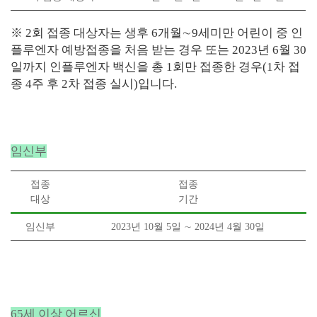
※ 2회 접종 대상자는 생후
6
개월
∼
9
세미만 어린이 중 인
플루엔자 예방접종을 처음 받는 경우 또는
2023
년
6
월
30
일까지 인플루엔자 백신을 총
1
회만 접종한 경우
(1
차 접
종
4
주 후
2
차 접종 실시
)입니다.
임신부
접종
접종
대상
기간
임신부
2023
년
10
월
5
일
∼
2024
년
4
월
30
일
65세 이상 어르신