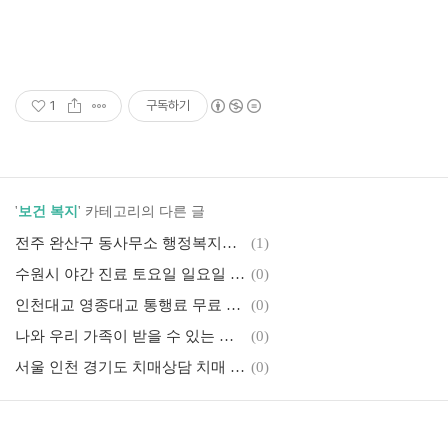
1
구독하기
'
보건 복지
' 카테고리의 다른 글
전주 완산구 동사무소 행정복지센터 민원 전화번호 정보(노송동 동서학동 삼천1동2동3동 서서학동 서신동 완산동 중앙동)
(1)
수원시 야간 진료 토요일 일요일 휴일 진료 영업 문 여는 소아과 위치 주소 전화번호 정보
(0)
인천대교 영종대교 통행료 무료 영종도 용유도 북도면 지역 주민 통행료 감면 신청 방법 안내
(0)
나와 우리 가족이 받을 수 있는 모든 정부 지원금 보조금 확인 신청 방법 보조금24 이용 방법 문자 알림 서비스 안내
(0)
서울 인천 경기도 치매상담 치매 치료 안내 치매안심센터 주소 전화번호 치매상담 콜센터 알아보기(치매자가진단 테스트)
(0)