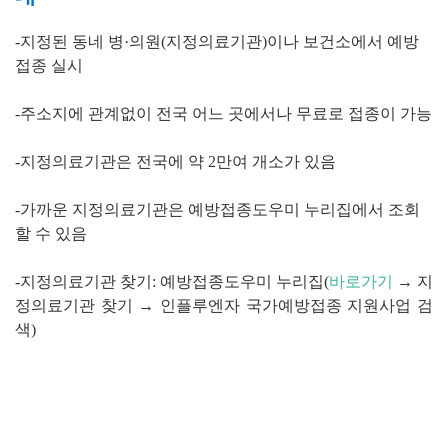
-지정된 동네 병
·
의원
(
지정의료기관
)
이나
보건소
에서 예방
접종 실시
-주소지에 관계없이
전국 어느 곳
에서나
무료로 접종
이
가능
-지정의료기관
은
전국에 약
2
만여 개소
가 있음
-가까운 지정의료기관은
예방접종도우미 누리집
에서
조회
할 수 있음
-지정의료기관 찾기
:
예방접종도우미 누리집
(
바로가기
→
지
정의료기관 찾기
→
인플루엔자 국가예방접종 지원사업 검
색)